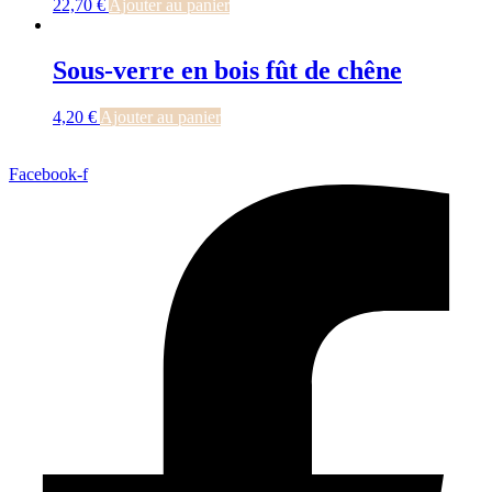
22,70
€
Ajouter au panier
Sous-verre en bois fût de chêne
4,20
€
Ajouter au panier
Facebook-f