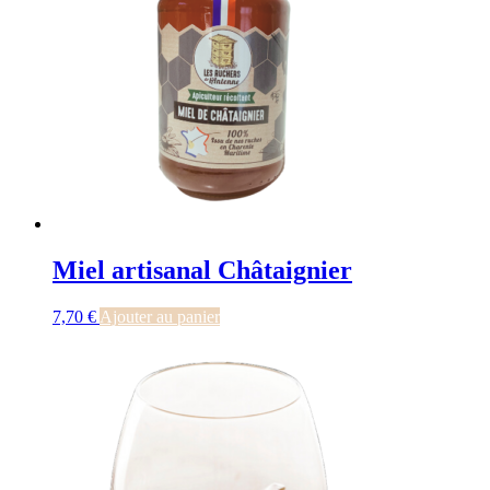
Miel artisanal Châtaignier
7,70
€
Ajouter au panier