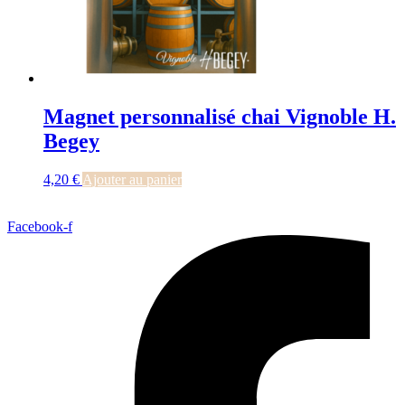
Magnet personnalisé chai Vignoble H.
Begey
4,20
€
Ajouter au panier
Facebook-f